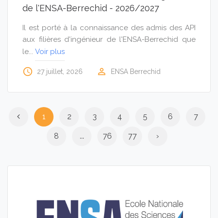
de l'ENSA-Berrechid - 2026/2027
Il est porté à la connaissance des admis des API
aux filières d'ingénieur de l'ENSA-Berrechid que
le...
Voir plus
access_time
perm_identity
27 juillet, 2026
ENSA Berrechid
1
2
3
4
5
6
7
8
...
76
77
›