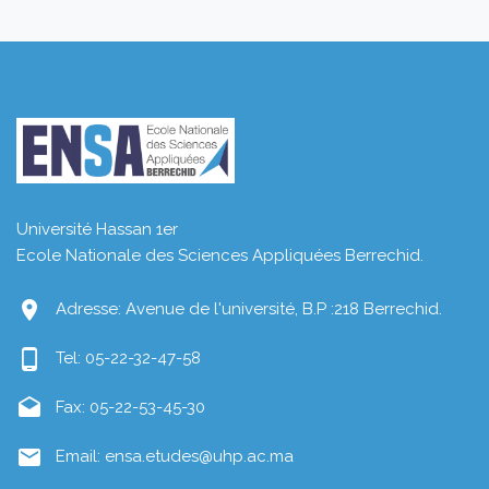
Université Hassan 1er
Ecole Nationale des Sciences Appliquées Berrechid.
location_on
Adresse: Avenue de l'université, B.P :218 Berrechid.
phone_android
Tel: 05-22-32-47-58
drafts
Fax: 05-22-53-45-30
mail
Email: ensa.etudes@uhp.ac.ma