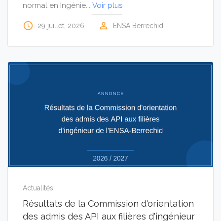
normal en Ingénie...
Voir plus
access_time
perm_identity
29 juillet, 2026
ENSA Berrechid
Actualités
Résultats de la Commission d'orientation
des admis des API aux filières d'ingénieur