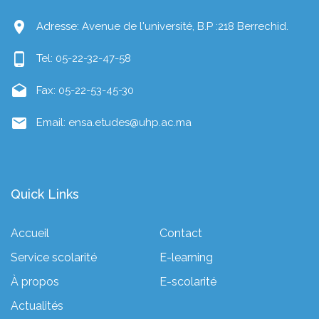
location_on
Adresse: Avenue de l'université, B.P :218 Berrechid.
phone_android
Tel: 05-22-32-47-58
drafts
Fax: 05-22-53-45-30
mail
Email: ensa.etudes@uhp.ac.ma
Quick Links
Accueil
Contact
Service scolarité
E-learning
À propos
E-scolarité
Actualités